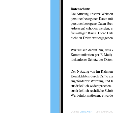
Datenschutz
Die Nutzung unserer Webseit
personenbezogener Daten mög
personenbezogene Daten (bei
Adressen) erhoben werden, erf
freiwilliger Basis. Diese D
nicht an Dritte weitergegeben
Wir weisen darauf hin, dass 
Kommunikation per E-Mail) S
lückenloser Schutz der Daten 
Der Nutzung von im Rahmen d
Kontaktdaten durch Dritte zu
angeforderter Werbung und In
ausdrücklich widersprochen. 
ausdrücklich rechtliche Schr
Werbeinformationen, etwa du
Quelle:
Disclaimer
von eRecht24, 