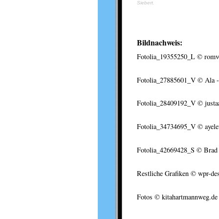
Siebert.
Bildnachweis:
Fotolia_19355250_L
© romvo
Fotolia_27885601_V
© Ala -
Fotolia_28409192_V
© justa
Fotolia_34734695_V
© ayele
Fotolia_42669428_S
© Brad P
Restliche Grafiken © wpr-de
Fotos © kitahartmannweg.de