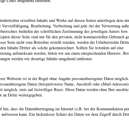
tige Links umgehend entfernen.
tenbetreiber erstellten Inhalte und Werke auf diesen Seiten unterliegen dem de
e Vervielfältigung, Bearbeitung, Verbreitung und jede Art der Verwertung auße
berrechtes bedürfen der schriftlichen Zustimmung des jeweiligen Autors bzw. 
pien dieser Seite sind nur für den privaten, nicht kommerziellen Gebrauch ges
ieser Seite nicht vom Betreiber erstellt wurden, werden die Urheberrechte Dritte
en Inhalte Dritter als solche gekennzeichnet. Sollten Sie trotzdem auf eine
letzung aufmerksam werden, bitten wir um einen entsprechenden Hinweis. Be
zungen werden wir derartige Inhalte umgehend entfernen.
rer Webseite ist in der Regel ohne Angabe personenbezogener Daten möglich.
ersonenbezogene Daten (beispielsweise Name, Anschrift oder eMail-Adressen)
eit möglich, stets auf freiwilliger Basis. Diese Daten werden ohne Ihre ausdrüc
 an Dritte weitergegeben.
f hin, dass die Datenübertragung im Internet (z.B. bei der Kommunikation pe
 aufweisen kann. Ein lückenloser Schutz der Daten vor dem Zugriff durch Dritt