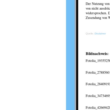
Der Nutzung von 
von nicht ausdrü
widersprochen. Di
Zusendung von W
Quelle:
Disclaimer
Bildnachweis:
Fotolia_1935525
Fotolia_278856
Fotolia_284091
Fotolia_347346
Fotolia_4266942