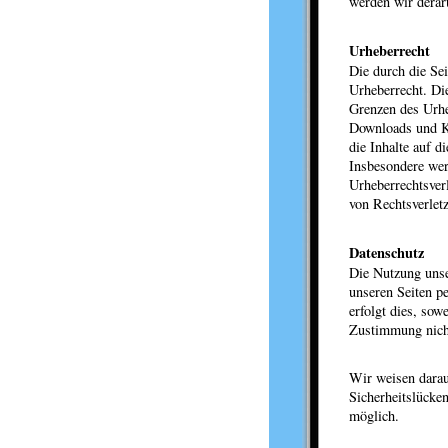
werden wir derar
Urheberrecht
Die durch die Sei
Urheberrecht. Di
Grenzen des Urhe
Downloads und Ko
die Inhalte auf d
Insbesondere werd
Urheberrechtsver
von Rechtsverlet
Datenschutz
Die Nutzung unse
unseren Seiten p
erfolgt dies, sow
Zustimmung nicht
Wir weisen darau
Sicherheitslücken
möglich.