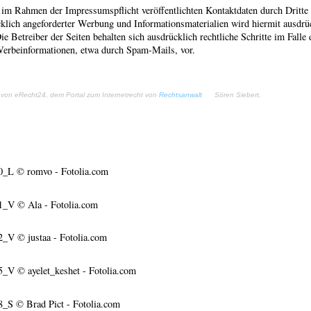
im Rahmen der Impressumspflicht veröffentlichten Kontaktdaten durch Dritte
cklich angeforderter Werbung und Informationsmaterialien wird hiermit ausdrü
e Betreiber der Seiten behalten sich ausdrücklich rechtliche Schritte im Falle 
erbeinformationen, etwa durch Spam-Mails, vor.
von eRecht24, dem Portal zum Internetrecht von
Rechtsanwalt
Sören Siebert.
0_L
© romvo - Fotolia.com
01_V
© Ala - Fotolia.com
92_V
© justaa - Fotolia.com
95_V
© ayelet_keshet - Fotolia.com
8_S
© Brad Pict - Fotolia.com