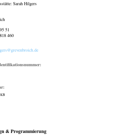
sstätte: Sarah Hilgers
ich
 95 51
 818 460
lgers@grevenbroich.de
dentifikationsnummer:
ar:
 KB
ign & Programmierung