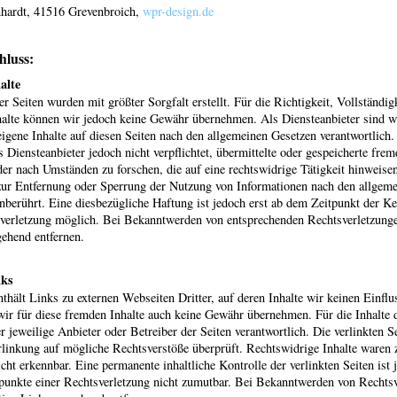
hardt, 41516 Grevenbroich,
wpr-design.de
hluss:
alte
er Seiten wurden mit größter Sorgfalt erstellt. Für die Richtigkeit, Vollständig
nhalte können wir jedoch keine Gewähr übernehmen. Als Diensteanbieter sind 
gene Inhalte auf diesen Seiten nach den allgemeinen Gesetzen verantwortlich.
Diensteanbieter jedoch nicht verpflichtet, übermittelte oder gespeicherte fre
er nach Umständen zu forschen, die auf eine rechtswidrige Tätigkeit hinweisen
zur Entfernung oder Sperrung der Nutzung von Informationen nach den allgem
nberührt. Eine diesbezügliche Haftung ist jedoch erst ab dem Zeitpunkt der Ke
verletzung möglich. Bei Bekanntwerden von entsprechenden Rechtsverletzung
gehend entfernen.
nks
hält Links zu externen Webseiten Dritter, auf deren Inhalte wir keinen Einflu
ir für diese fremden Inhalte auch keine Gewähr übernehmen. Für die Inhalte d
der jeweilige Anbieter oder Betreiber der Seiten verantwortlich. Die verlinkten
rlinkung auf mögliche Rechtsverstöße überprüft. Rechtswidrige Inhalte waren
cht erkennbar. Eine permanente inhaltliche Kontrolle der verlinkten Seiten ist
punkte einer Rechtsverletzung nicht zumutbar. Bei Bekanntwerden von Rechts