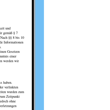
keit und
wir gemäß § 7
 Nach §§ 8 bis 10
mde Informationen
.
einen Gesetzen
nntnis einer
en werden wir
ss haben.
er verlinkten
 Seiten wurden zum
 zum Zeitpunkt
 jedoch ohne
verletzungen