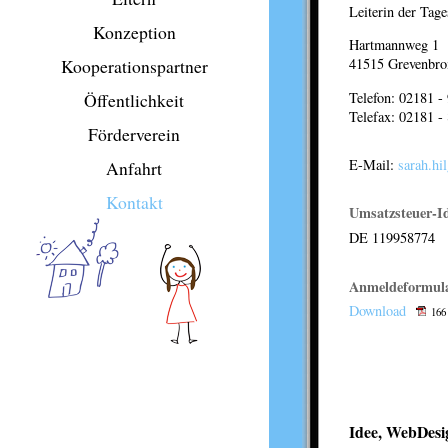
Leiterin der Tage
Konzeption
Hartmannweg 1
Kooperationspartner
41515 Grevenbro
Telefon: 02181 -
Öffentlichkeit
Telefax: 02181 -
Förderverein
E-Mail:
sarah.hi
Anfahrt
Kontakt
Umsatzsteuer-I
DE 119958774
Anmeldeformul
Download
166
Idee, WebDes