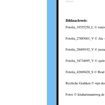
Siebert.
Bildnachweis:
Fotolia_19355250_L
© romvo
Fotolia_27885601_V
© Ala -
Fotolia_28409192_V
© justa
Fotolia_34734695_V
© ayele
Fotolia_42669428_S
© Brad P
Restliche Grafiken © wpr-de
Fotos © kitahartmannweg.de