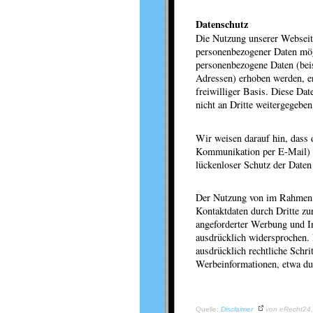
Datenschutz
Die Nutzung unserer Webseit
personenbezogener Daten mög
personenbezogene Daten (bei
Adressen) erhoben werden, erf
freiwilliger Basis. Diese D
nicht an Dritte weitergegeben
Wir weisen darauf hin, dass 
Kommunikation per E-Mail) S
lückenloser Schutz der Daten 
Der Nutzung von im Rahmen d
Kontaktdaten durch Dritte zu
angeforderter Werbung und In
ausdrücklich widersprochen. 
ausdrücklich rechtliche Schr
Werbeinformationen, etwa du
Quelle:
Disclaimer
von eRecht24, 