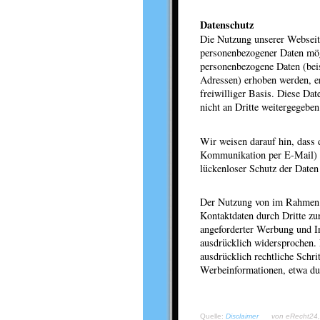
Datenschutz
Die Nutzung unserer Webseit
personenbezogener Daten mög
personenbezogene Daten (bei
Adressen) erhoben werden, erf
freiwilliger Basis. Diese D
nicht an Dritte weitergegeben
Wir weisen darauf hin, dass 
Kommunikation per E-Mail) S
lückenloser Schutz der Daten 
Der Nutzung von im Rahmen d
Kontaktdaten durch Dritte zu
angeforderter Werbung und In
ausdrücklich widersprochen. 
ausdrücklich rechtliche Schr
Werbeinformationen, etwa du
Quelle:
Disclaimer
von eRecht24, 