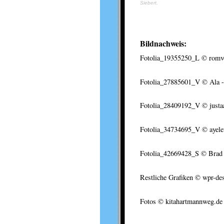
Siebert.
Bildnachweis:
Fotolia_19355250_L
© romvo
Fotolia_27885601_V
© Ala -
Fotolia_28409192_V
© justa
Fotolia_34734695_V
© ayele
Fotolia_42669428_S
© Brad P
Restliche Grafiken © wpr-de
Fotos © kitahartmannweg.de